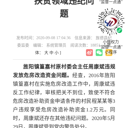
扶贫领域违纪问
“监督一点通”
题
发布时间：2020-09-08 17:04:36
信息来源： 旌德县纪
小微权力
委监委
编辑： 系统管理员
阅读次数：18851
[ 字
“监督一点通”
小程序
体：
大
中
小
]
旌阳镇篁嘉村原村委会主任周康斌违规
发放危房改造资金问题。
经查，2016年旌阳
镇篁嘉村在实施危房改造工作中，周康斌违
反工作纪律，审核把关不到位，致使不符合
危房改造补助资金申请条件的村民程某某等3
户违规享受危房改造补助资金1.2万元。同
时，周康斌还存在其他违纪问题。2020年5月
29日，周康斌受到党内警告处分。